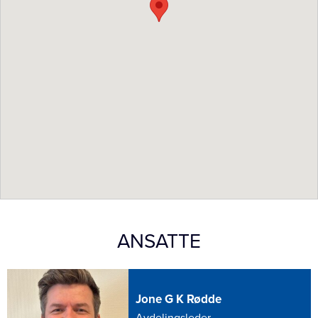
ANSATTE
Jone G K Rødde
Avdelingsleder