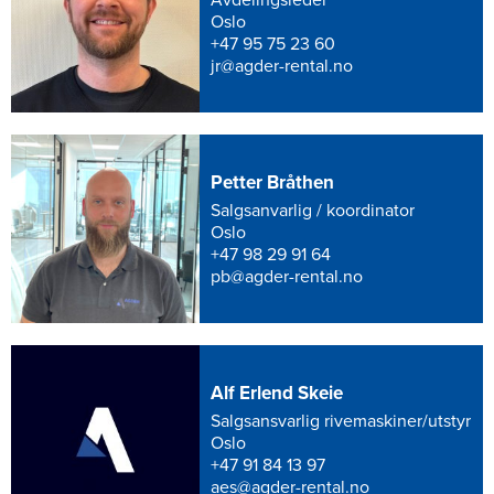
Oslo
+47 95 75 23 60
jr@agder-rental.no
Petter Bråthen
Salgsanvarlig / koordinator
Oslo
+47 98 29 91 64
pb@agder-rental.no
Alf Erlend Skeie
Salgsansvarlig rivemaskiner/utstyr
Oslo
+47 91 84 13 97
aes@agder-rental.no