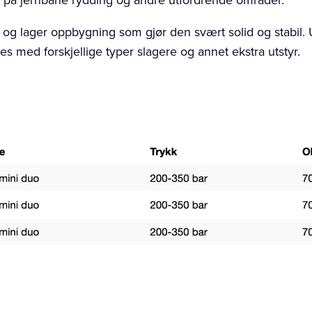
 på jernbane rydding og andre utfordrende områder.
og lager oppbygning som gjør den svært solid og stabil. U
s med forskjellige typer slagere og annet ekstra utstyr.