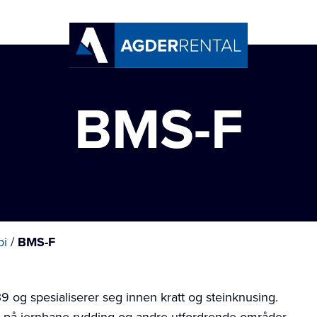
BMS-F
pi
/
BMS-F
9 og spesialiserer seg innen kratt og steinknusing.