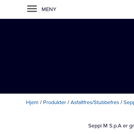
MENY
Hjem
/
Produkter
/
Asfaltfres/Stubbefres
/
Sep
Seppi M S.p.A er gr