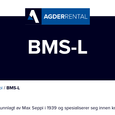
BMS-L
pi
/
BMS-L
unnlagt av Max Seppi i 1939 og spesialiserer seg innen kr