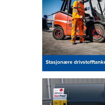
Stasjonære drivstofftank