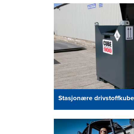
Stasjonære drivstoffkub