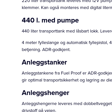
220 liter transporttank leveres med 12V pumpe 
klemmer. Kan også monteres med digital litermå
440 l. med pumpe
440 liter transporttank med låsbart lokk. Lev
4 meter fylleslange og automatisk fyllepistol, 
betjening. ADR-godkjent.
Anleggstanker
Anleggstankene fra Fuel Proof er ADR-godkjen
gir optimal transportsikkerhet og lagring av di
Anleggshenger
Anleggshengerne leveres med dobbeltvegget st
drivstoff på veien.