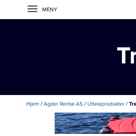
MENY
T
Hjem
/
Agder Rental AS
/
Utleieprodukter
/
Tr