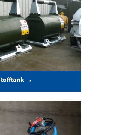
tofftank
→