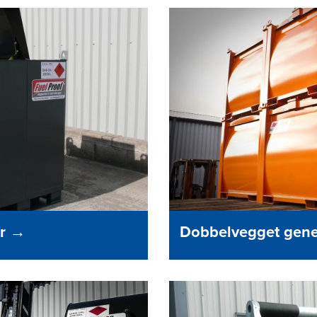
er
→
Dobbelvegget gene