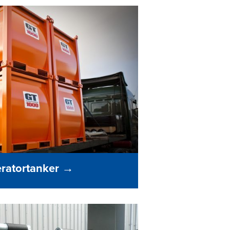
ratortanker
→