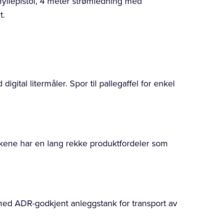
fyllepistol, 4 meter strømledning med
t.
ital litermåler. Spor til pallegaffel for enkel
nkene har en lang rekke produktfordeler som
med ADR-godkjent anleggstank for transport av