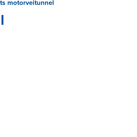
lts motorveitunnel
l