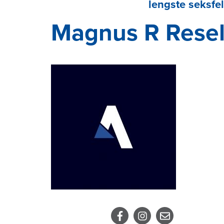
lengste seksfe
Magnus R Resel