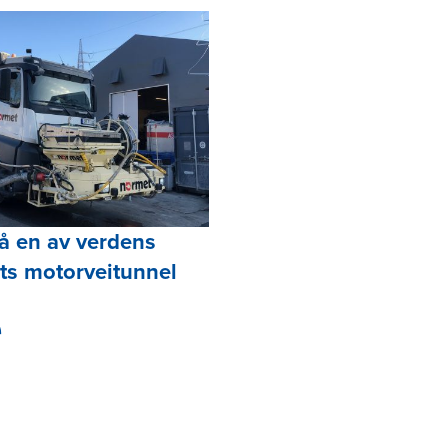
å en av verdens
lts motorveitunnel
e